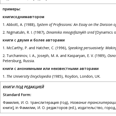
примеры
:
книги
с
одним
автором
1. Abbott, A. (1988),
System of Professions: An Essay on the Division o
2. Nigmatulin, R. I. (1987),
Dinamika mnogofaznykh sred
[Dynamics o
книги с двумя и более авторами
1. McCarthy, P. and Hatcher, C. (1996),
Speaking persuasively: Makin
2. Turchaninov, I. A., Joseph, M. A. and Kasparyan, E. V. (1989),
Osno
Petersburg, Russia.
книги с анонимными или неизвестными авторами
1.
The University Encyclopedia
(1985), Roydon, London, UK.
КНИГИ ПОД РЕДАКЦИЕЙ
Standard Form:
Фамилия, И. О. транслитерация (год),
Название транслитераци
книги]
,
in Фамилии, И. О. редакторов (ed.), издательство, город,