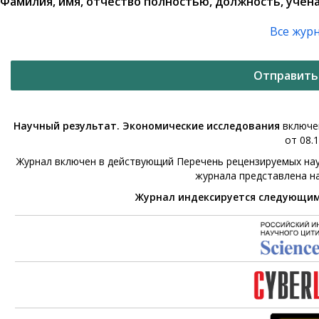
Фамилия, имя, отчество полностью, должность, учена
Все жур
Отправить
Научный результат. Экономические исследования
включен
от 08.1
Журнал включен в действующий Перечень рецензируемых нау
журнала представлена н
Журнал индексируется следующи