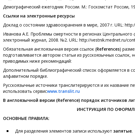
Демографический ежегодник России. М.: Госкомстат России, 199
Ссылки на электронные ресурсы
Доклад о состоянии здравоохранения в мире, 2007 г. URL: http:/
Иванова А.Е. Проблемы смертности в регионах Центрального ф
электронный журнал, 2008. №2. URL: http://vestnik.mednet.ru/con
Обязательная англоязычная версия ссылок (
References
) разм
подготавливается автором статьи из русскоязычных ссылок, н
приводимых ниже рекомендаций:
Дополнительный библиографический список оформляется в со
алфавитном порядке.
Русскоязычные источники транслитерируются и их название пе
использовать сервис
www.translit.ru
В англоязычной версии (Reference) порядок источников ли
ИНСТРУКЦИЯ ПО ОФОРМЛЕ
ОСНОВНЫЕ ПРАВИЛА:
Для разделения элементов записи используют
запятые
.