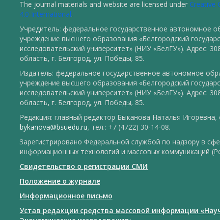
The journal materials and website are licensed under
Creative
4.0 International
.
Учредитель: федеральное государственное автономное о
учреждение высшего образования «Белгородский государ
исследовательский университет» (НИУ «БелГУ»). Адрес: 30
область, г. Белгород, ул. Победы, 85.
Издатель: федеральное государственное автономное обр
учреждение высшего образования «Белгородский государ
исследовательский университет» (НИУ «БелГУ»). Адрес: 30
область, г. Белгород, ул. Победы, 85.
Редакция: главный редактор Быканова Наталья Игоревна, e
bykanova@bsuedu.ru
, тел.: +7 (4722) 30-14-08.
Зарегистрировано Федеральной службой по надзору в сфе
информационных технологий и массовых коммуникаций (Р
Свидетельство о регистрации СМИ
Положение о журнале
Информационное письмо
Устав редакции средства массовой информации «Нау