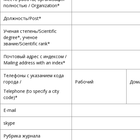
полностью / Organization*
Должность/Post*
Ученая степень/Scientific
degree*, ученое
звание/Scientific rank*
Почтовый адрес с индексом /
Mailing address with an index*
Телефоны с указанием кода
города /
Рабочий
Дома
Telephone (to specify a city
code)*
E-mail
skype
Рубрика журнала