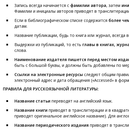
Запись всегда начинается с
фамилии автора
, затем
ин
Фамилии и инициалы авторов приводят в транслитерации 
Если в библиографическом списке содержится
более че
датам.
Название публикации, будь то книга или журнал, всегда
Выдержки из публикаций, то есть
главы в книгах, журн
слова.
Наименование издателя пишется перед местом изда
быть с большой буквы, и должны быть добавлены по ме
Ссылки на электронные ресурсы
следуют общим правилам
электронный адрес и дата обращения («Accessed» в форма
ПРАВИЛА ДЛЯ РУССКОЯЗЫЧНОЙ ЛИТЕРАТУРЫ:
Название статьи
переводят на английский язык.
Название книги
приводят в транслитерации и в квадратн
приводят оригинальное английское название). Для англо
Название периодического издания
приводят в трансли