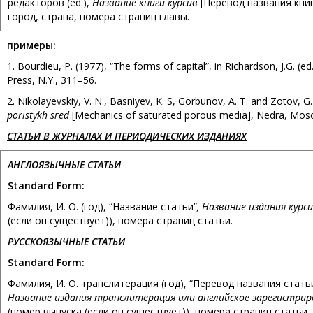
редакторов (ed.),
Название книги курсив
[Перевод названия книг
город, страна, номера страниц главы.
примеры
:
1. Bourdieu, P. (1977), “The forms of capital”, in Richardson, J.G. (ed
Press, N.Y., 311–56.
2. Nikolayevskiy, V. N., Basniyev, K. S, Gorbunov, A. T. and Zotov, G.
poristykh sred
[Mechanics of saturated porous media], Nedra, Mos
C
ТАТЬИ В ЖУРНАЛАХ И ПЕРИОДИЧЕСКИХ ИЗДАНИЯХ
АНГЛОЯЗЫЧНЫЕ СТАТЬИ
Standard Form:
Фамилия, И. О. (год), “Название статьи”
, Название издания курс
(если он существует)), номера страниц статьи.
РУССКОЯЗЫЧНЫЕ СТАТЬИ
Standard Form:
Фамилия, И. О. транслитерация (год), “Перевод названия стать
Название издания транслитерация или английское зарегистрир
(номер выпуска (если он существует)), номера страниц статьи.