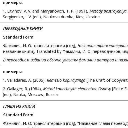
примеры
:
1. Litvinov, V. V. and Maryanovich, T. P. (1991),
Metody postroyeniya
Sergiyenko, I. V. (ed.), Naukova dumka, Kiev, Ukraine.
ПЕРЕВОДНЫЕ КНИГИ
Standard Form:
Фамилия, И. О. транслитерация (год),
Название транслитераци
название книги]
,
Translated by Фамилии, И. О. переводчиков, из
В переводном издании обычно указаны фамилии авторов и назва
примеры
:
1. Valladares, A. (2005),
Remeslo kopiraytinga
[The Craft of Copywritin
2. Gallager, R. (1984),
Metod konechnykh elementov. Osnovy
[Finite E
(ed.), Nauka, Moscow, Russia.
ГЛАВА ИЗ КНИГИ
Standard Form:
Фамилия, И. О. транслитерация (год), “Название главы перевод