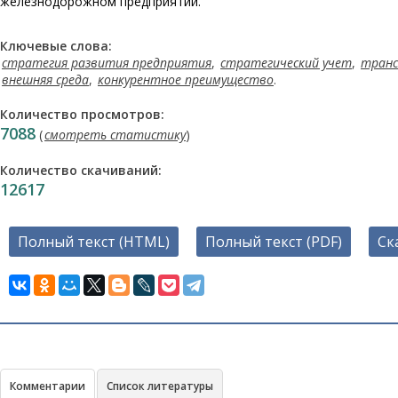
железнодорожном предприятии.
Ключевые слова:
стратегия развития предприятия
,
стратегический учет
,
транс
внешняя среда
,
конкурентное преимущество
.
Количество просмотров:
7088
(
смотреть статистику
)
Количество скачиваний:
12617
Полный текст (HTML)
Полный текст (PDF)
Ск
Комментарии
Список литературы