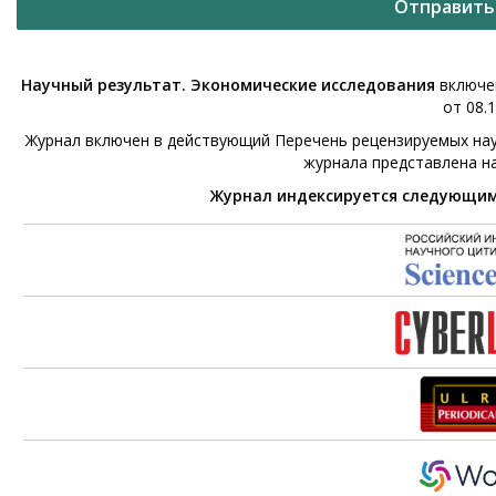
Отправить
Научный результат. Экономические исследования
включен
от 08.1
Журнал включен в действующий Перечень рецензируемых нау
журнала представлена н
Журнал индексируется следующи