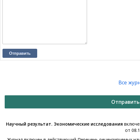
Отправить
Все жур
Отправить
Научный результат. Экономические исследования
включен
от 08.1
Журнал включен в действующий Перечень рецензируемых нау