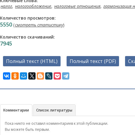
Ключевые слова:
налог
,
налогообложение
,
налоговые отношения
,
гармонизация 
Количество просмотров:
5550
(
смотреть статистику
)
Количество скачиваний:
7945
Полный текст (HTML)
Полный текст (PDF)
Ск
Комментарии
Список литературы
Пока никто не оставил комментариев к этой публикации.
Вы можете быть первым.