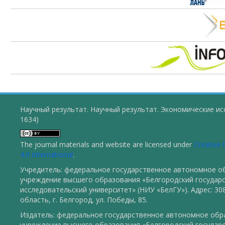
Научный результат. Научный результат. Экономические ис
1634)
The journal materials and website are licensed under
Creative
4.0 International
.
Учредитель: федеральное государственное автономное о
учреждение высшего образования «Белгородский государ
исследовательский университет» (НИУ «БелГУ»). Адрес: 30
область, г. Белгород, ул. Победы, 85.
Издатель: федеральное государственное автономное обр
учреждение высшего образования «Белгородский государ