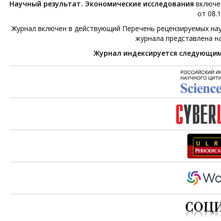
Научный результат. Экономические исследования
включен
от 08.1
Журнал включен в действующий Перечень рецензируемых нау
журнала представлена н
Журнал индексируется следующи