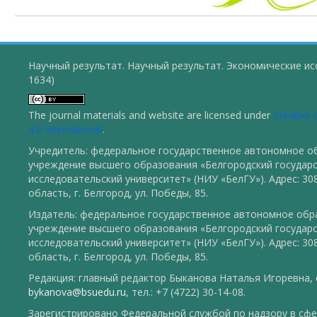
Научный результат. Научный результат. Экономические ис
1634)
The journal materials and website are licensed under
Creative
4.0 International
.
Учредитель: федеральное государственное автономное о
учреждение высшего образования «Белгородский государ
исследовательский университет» (НИУ «БелГУ»). Адрес: 30
область, г. Белгород, ул. Победы, 85.
Издатель: федеральное государственное автономное обр
учреждение высшего образования «Белгородский государ
исследовательский университет» (НИУ «БелГУ»). Адрес: 30
область, г. Белгород, ул. Победы, 85.
Редакция: главный редактор Быканова Наталья Игоревна, e
bykanova@bsuedu.ru
, тел.: +7 (4722) 30-14-08.
Зарегистрировано Федеральной службой по надзору в сфе