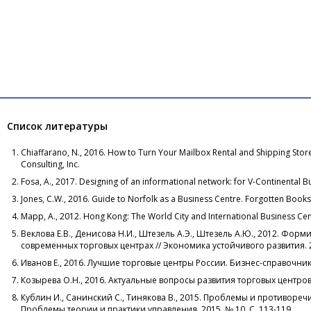
Список литературы
Chiaffarano, N., 2016. How to Turn Your Mailbox Rental and Shipping Stor
Consulting, Inc.
Fosa, A., 2017. Designing of an informational network: for V-Continental B
Jones, C.W., 2016. Guide to Norfolk as a Business Centre. Forgotten Books
Mapp, A., 2012. Hong Kong: The World City and International Business C
Веклова Е.В., Денисова Н.И., Штезель А.Э., Штезель А.Ю., 2012. Ф
современных торговых центрах // Экономика устойчивого развития. 201
Иванов Е., 2016. Лучшие торговые центры России. Бизнес-справочник
Козырева О.Н., 2016. Актуальные вопросы развития торговых центров // 
Кублин И., Санинский С., Тинякова В., 2015. Проблемы и противор
Проблемы теории и практики управления. 2015. № 10. С. 113-119.