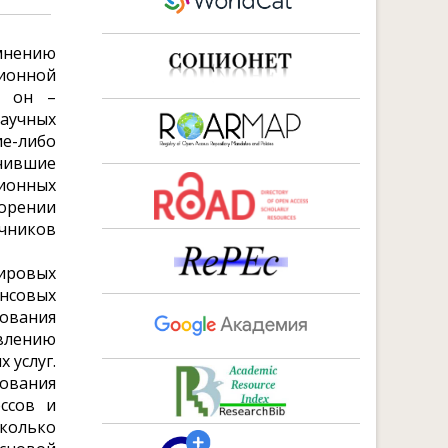
мнению
ионной
о он –
научных
е-либо
чившие
ционных
корении
чников
ировых
нсовых
рования
явлению
 услуг.
ования
ссов и
колько