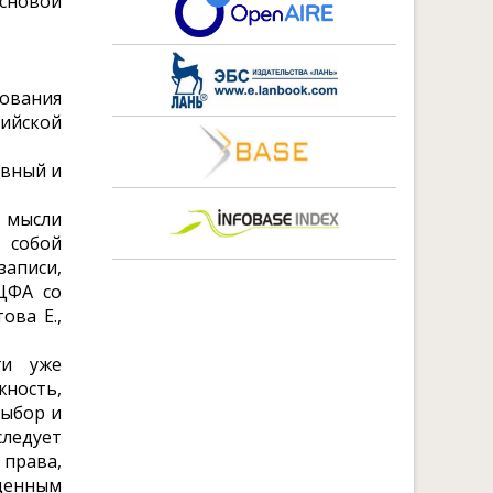
основой
ования
ийской
ивный и
 мысли
т собой
аписи,
ЦФА со
ова Е.,
ги уже
ность,
выбор и
следует
права,
ценным