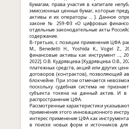
бумагам, права участия в капитале непу
эмиссионных ценных бумаг, которые пре
активы и их операторы … ]. Данное опр
законе № 259-ФЗ «О цифровых финансо
отдельные законодательные акты Российско
содержание.
В-третьих, с позиции применения ЦФА рас
M., Benedetti H., Yoshida K., Vogel Z.
финансовые активы как инструмент …, 2024
2022]. О.В. Кудрявцева [Кудрявцева О.В.,
платежных средств, акций или других цен
договоров (контрактов), позволяющий ав
блокчейне. При этом отмечается невозмо
поскольку судебная система не признае
субъекта токена на данный актив. И в
распространение ЦФА.
Рассмотренные характеристики указываю
применения этого инновационного инстру
интерес применение ЦФА как инструмента
в поиске новых форм и источников для 