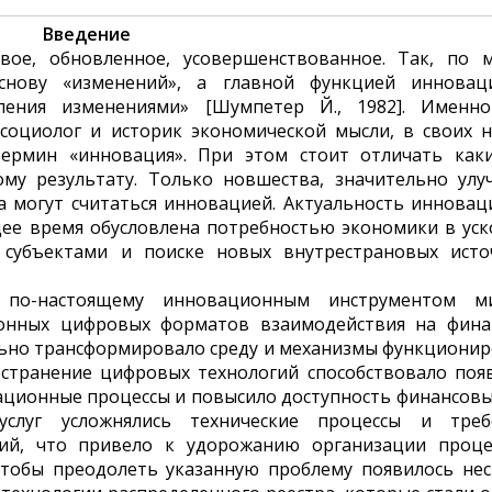
Введение
вое, обновленное, усовершенствованное. Так, по 
снову «изменений», а главной функцией инновац
вления изменениями» [Шумпетер Й., 1982]. Именн
 социолог и историк экономической мысли, в своих 
термин «инновация». При этом стоит отличать каки
му результату. Только новшества, значительно улу
ра могут считаться инновацией. Актуальность иннова
ее время обусловлена потребностью экономики в ус
 субъектами и поиске новых внутрестрановых исто
 по-настоящему инновационным инструментом м
ионных цифровых форматов взаимодействия на фина
льно трансформировало среду и механизмы функциони
остранение цифровых технологий способствовало по
ционные процессы и повысило доступность финансовых
слуг усложнялись технические процессы и треб
ций, что привело к удорожанию организации проце
тобы преодолеть указанную проблему появилось нес