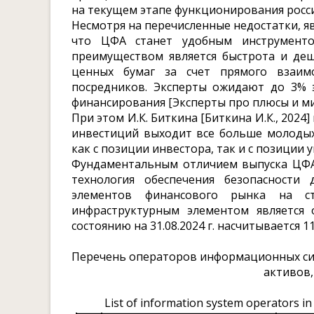
на текущем этапе функционирования росси
Несмотря на перечисленные недостатки, я
что ЦФА станет удобным инструменто
преимуществом является быстрота и де
ценных бумаг за счет прямого взаим
посредников. Эксперты ожидают до 3% 
финансирования [Эксперты про плюсы и мин
При этом И.К. Биткина [Биткина И.К., 2024
инвестиций выходит все больше молодых
как с позиции инвестора, так и с позиции
Фундаментальным отличием выпуска ЦФА 
технология обеспечения безопасности 
элементов финансового рынка на ст
инфраструктурным элементом является 
состоянию на 31.08.2024 г. насчитывается 11
Перечень операторов информационных сис
активов, 
List of information system operators in 