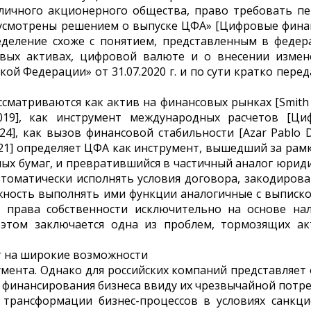
бличного акционерного общества, право требовать п
дусмотрены решением о выпуске ЦФА» [Цифровые фин
еделение схоже с понятием, представленным в феде
вых активах, цифровой валюте и о внесении измен
й Федерации» от 31.07.2020 г. и по сути кратко перед
сматриваются как актив на финансовых рынках [Smith J
, 2019], как инструмент международных расчетов [Ц
], как вызов финансовой стабильности [Azar Pablo D. 
 2021] определяет ЦФА как инструмент, вышедший за рам
ных бумаг, и превратившийся в частичный аналог юрид
томатически исполнять условия договора, закодиров
жность выполнять ими функции аналогичные с выписк
т права собственности исключительно на основе на
 этом заключается одна из проблем, тормозящих ак
т на широкие возможности
мента. Однако для российских компаний представляет
 финансирования бизнеса ввиду их чрезвычайной потр
трансформации бизнес-процессов в условиях санкци