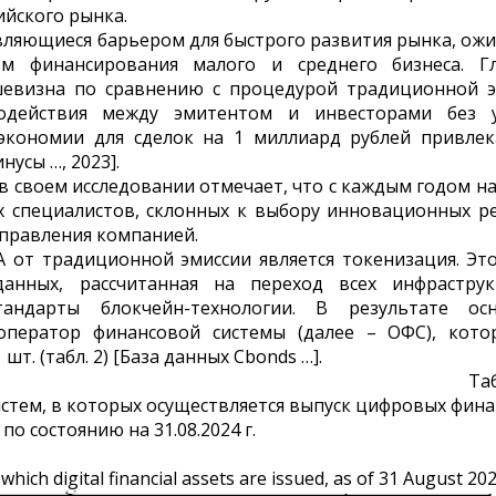
йского рынка.
вляющиеся барьером для быстрого развития рынка, ожи
м финансирования малого и среднего бизнеса. Г
шевизна по сравнению с процедурой традиционной э
одействия между эмитентом и инвесторами без у
экономии для сделок на 1 миллиард рублей привлек
усы …, 2023].
] в своем исследовании отмечает, что с каждым годом н
 специалистов, склонных к выбору инновационных р
 управления компанией.
от традиционной эмиссии является токенизация. Эт
данных, рассчитанная на переход всех инфраструк
андарты блокчейн-технологии. В результате ос
оператор финансовой системы (далее – ОФС), кото
 шт. (табл. 2) [База данных Cbonds …].
Та
тем, в которых осуществляется выпуск цифровых фин
по состоянию на 31.08.2024 г.
which digital financial assets are issued, as of 31 August 20