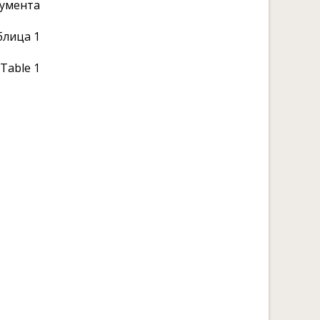
румента
блица 1
Table 1