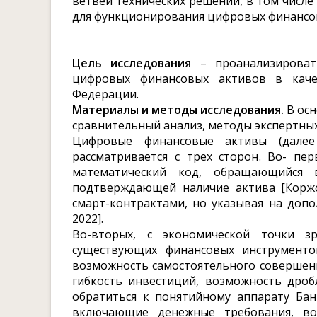
ветвей технических решений, в том числе
для функционирования цифровых финансо
Цель исследования
– проанализироват
цифровых финансовых активов в качес
Федерации.
Материалы и методы исследования.
В осн
сравнительный анализ, методы экспертны
Цифровые финансовые активы (дале
рассматривается с трех сторон. Во- пе
математический код, обращающийся в
подтверждающей наличие актива [Коржо
смарт-контрактами, но указывая на допо
2022].
Во-вторых, с экономической точки 
существующих финансовых инструменто
возможность самостоятельного совершен
гибкость инвестиций, возможность дробле
обратиться к понятийному аппарату Бан
включающие денежные требования, во