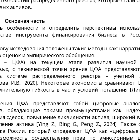
 технологии распределенного реестра, которые стали 
вых активов.
Основная часть
ь особенности и определить перспективы использ
тве инструмента финансирования бизнеса в Росс
ову исследования положены такие методы как: наррат
х оценок и эмпирического обобщения.
е – ЦФА) на текущем этапе развития научной
рвых, с технической точки зрения ЦФА представляю
 системе распределенного реестра – учетной з
ва И.В., 2020]. Некоторые экономисты сравнивают 
лнительную гибкость в части условий погашения [Лит
зрения ЦФА представляют собой цифровые анало
в, обладающие такими преимуществами как: надеж
ия сделок, повышение ликвидности актива, широкий 
ния актива [Ying Z., Bing G., Peng Z., 2024]. Также 
ка России, который определяет ЦФА как «цифровые 
зможность осуществления прав по эмиссионным 