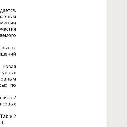
дается,
лавным
миссии
частия
аемого
а рынок
ешений
о новая
турных
новным
рых по
блица 2
ансовых
Table 2
24