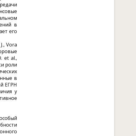
ередачи
ансовые
ральном
ений в
ает его
., Vora
ифровые
et al.,
ки роли
ических
анные в
ой ЕГРН
личия у
тивное
 особый
ебности
онного