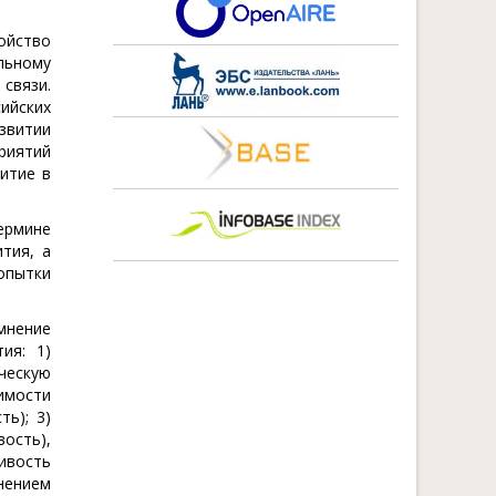
ойство
льному
связи.
ийских
азвитии
риятий
итие в
ермине
тия, а
опытки
мнение
ия: 1)
ческую
имости
ь); 3)
ость),
ивость
нением