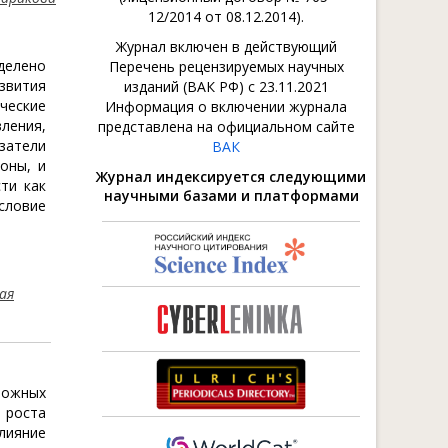
12/2014 от 08.12.2014).
Журнал включен в действующий
делено
Перечень рецензируемых научных
звития
изданий (ВАК РФ) с 23.11.2021
ческие
Информация о включении журнала
ления,
представлена на официальном сайте
азатели
ВАК
оны, и
Журнал индексируется следующими
ти как
научными базами и платформами
условие
ая
ложных
 роста
лияние