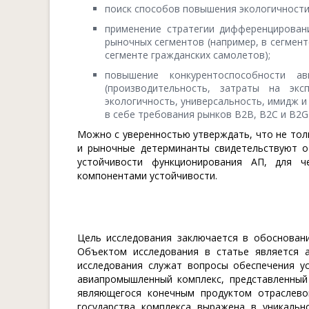
поиск способов повышения экологичности 
применение стратегии дифференцирован
рыночных сегментов (например, в сегмен
сегменте гражданских самолетов);
повышение конкурентоспособности а
(производительность, затраты на экс
экологичность, универсальность, имидж и
в себе требования рынков B2B, B2C и B2G)
Можно с уверенностью утверждать, что не тол
и рыночные детерминанты свидетельствуют о
устойчивости функционирования АП, для 
компонентами устойчивости.
Цель исследования заключается в обосновани
Объектом исследования в статье является 
исследования служат вопросы обеспечения ус
авиапромышленный комплекс, представленный 
являющегося конечным продуктом отраслевой
государства комплекса выражена в уникальн