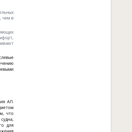
ельных
, чем в
ляющих
мфорт,
очивают
слевые
ечению
чевыми
ия АП.
дметом
м, что
судна,
го для
ожения