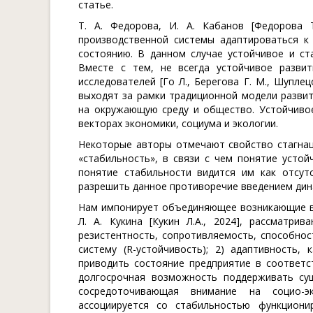
статье.
Т. А. Федорова, И. А. Кабанов [Федорова Т
производственной системы адаптироваться к
состоянию. В данном случае устойчивое и ст
Вместе с тем, не всегда устойчивое развит
исследователей [Го Л., Берегова Г. М., Шупле
выходят за рамки традиционной модели разви
на окружающую среду и общество. Устойчивое
векторах экономики, социума и экологии.
Некоторые авторы отмечают свойство стагнац
«стабильность», в связи с чем понятие усто
понятие стабильности видится им как отсут
разрешить данное противоречие введением динам
Нам импонирует объединяющее возникающие в 
Л. А. Кукина [Кукин Л.А., 2024], рассматри
резистентность, сопротивляемость, способно
систему (R-устойчивость); 2) адаптивность,
приводить состояние предприятие в соответс
долгосрочная возможность поддерживать суще
сосредоточивающая внимание на социо-эк
ассоциируется со стабильностью функциони