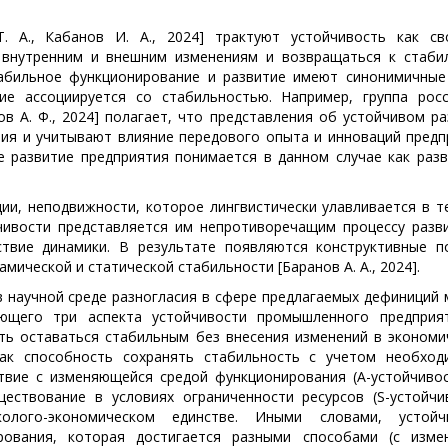
. А., Кабанов И. А., 2024] трактуют устойчивость как св
 внутренним и внешним изменениям и возвращаться к стаби
абильное функционирование и развитие имеют синонимичные 
ие ассоциируется со стабильностью. Например, группа росс
цов А. Ф., 2024] полагает, что представления об устойчивом р
тия и учитывают влияние передового опыта и инноваций предп
 развитие предприятия понимается в данном случае как разв
ии, неподвижности, которое лингвистически улавливается в т
йчивости представляется им непротиворечащим процессу разви
ствие динамики. В результате появляются конструктивные п
ической и статической стабильности [Баранов А. А., 2024].
научной среде разногласия в сфере предлагаемых дефиниций 
вающего три аспекта устойчивости промышленного предприят
сть оставаться стабильным без внесения изменений в экономи
 как способность сохранять стабильность с учетом необход
твие с изменяющейся средой функционирования (А-устойчивост
ствование в условиях ограниченности ресурсов (S-устойчив
олого-экономическом единстве. Иными словами, устойч
рования, которая достигается разными способами (с изме