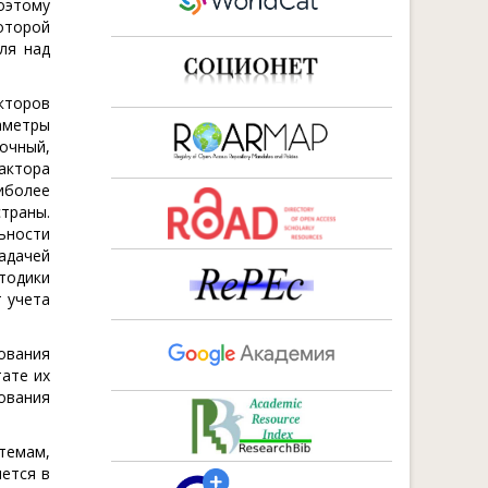
оэтому
оторой
ля над
кторов
аметры
очный,
актора
иболее
траны.
ьности
адачей
тодики
 учета
ования
ате их
ования
темам,
ется в