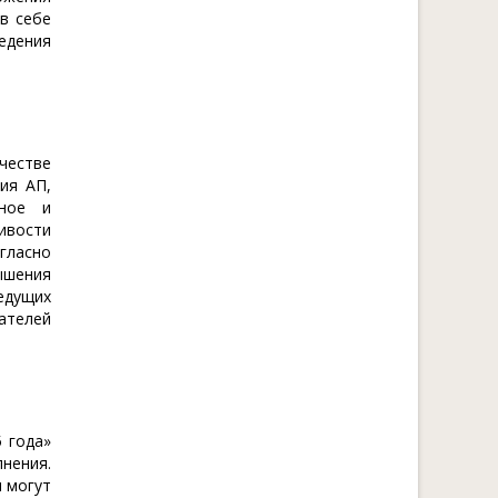
в себе
едения
честве
ия АП,
нное и
ивости
гласно
ышения
едущих
ателей
.
 года»
лнения.
 могут