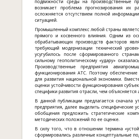
подвижности среды на производственные пр
возникает проблема прогнозирования их ра
осложняется отсутствием полной информации
ситуацией.
Промышленный комплекс любой страны являетс
прямого и косвенного влияния. Одним из ос
обрабатывающих производств факторов явля
требующий модернизации технический уровен
усугубилось после сформированного страна
сильному геополитическому «удару» оказалас
Производственные предприятия авиапромы
функционирования АТС. Поэтому обеспечение 
для развития национальной экономики. Вмест
оценки устойчивости функционирования субъе
специфики развития отрасли, чем объясняется 
В данной публикации предлагается сначала у
предприятия, далее выделить специфические у
обобщения предложить стратегические комп
методических положений по ее оценке.
В силу того, что в отношении термина «усто
сформировались различные концептуальные под