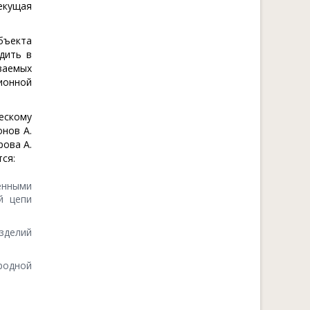
екущая
бъекта
дить в
ваемых
ионной
ескому
онов А.
рова А.
тся:
енными
й цепи
зделий
родной