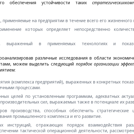
го обеспечения устойчивости таких
стратегических
ком
, применяемые на предприятии в течение всего его жизненного 
рименение которых определяет непосредственно количест
ия, выраженный в применяемых технологиях и показ
оанализировав различные исследования в области экономиче
ектами, можем выделить следующий
порядок организации эффек
иятием:
ятия (комплекса предприятий), выраженных в конкретных пока
ичными процессами.
нных целей по установленным программам, адекватных актуа
производительных сил, выражаемых также в потенциале их разв
ов производства, способных обеспечить стратегические 
вания промышленного комплекса и его развитие.
ных инструкций, отражающих порядок взаимодействия раз
спечении тактической операционной деятельности, рассмотрен