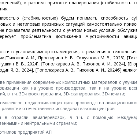
зменений), в разном горизонте планирования (стабильность т
ния.
чивостью (стабильностью) будем понимать способность су
повых и нетиповых кризисных ситуаций самостоятельно приво
ние показатели деятельности с учетом новых условий обслужи
ересует проблематика достижения A-устойчивости авиац
сти в условиях импортозамещения, стремления к технологич
[Тихонов А. И., Просвирина Н. В., Силуянова М. В., 2025], [Тих
пушкин В. В., 2024], [Тополкараев А. В., Тихонов А. И., 2024], [Его
один Я. В., 2024], [Тополкараев А. В., Тихонов А. И., 2024б] являю
ове применения современных композитных материалов с улучш
овизации как на уровне производства, так и на уровне все
й, в т.ч. 3D-проектирования, 3D-сканирования, 3D-печати;
комплексов, поддерживающих цикл производства авиационных и
 развитие отечественных исследовательских центров;
я в отрасли авиаперевозок, в т.ч. с помощью междуна
венными» и нейтральными странами;
отников предприятий АП;