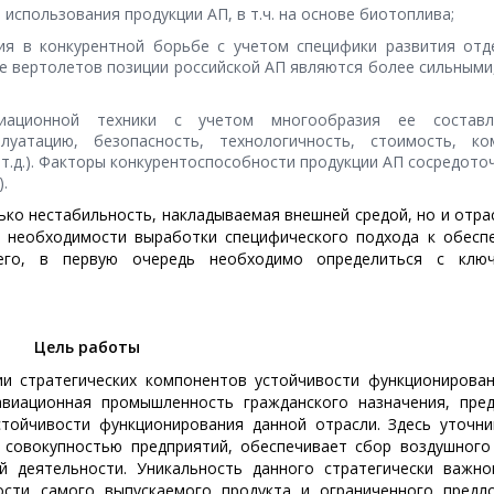
использования продукции АП, в т.ч. на основе биотоплива;
ия в конкурентной борьбе с учетом специфики развития отд
те вертолетов позиции российской АП являются более сильными
виационной техники с учетом многообразия ее состав
плуатацию, безопасность, технологичность, стоимость, ко
 т.д.). Факторы конкурентоспособности продукции АП сосредот
.
ько нестабильность, накладываемая внешней средой, но и отра
 необходимости выработки специфического подхода к обесп
чего, в первую очередь необходимо определиться с клю
Цель работы
и стратегических компонентов устойчивости функционирован
авиационная промышленность гражданского назначения, пре
тойчивости функционирования данной отрасли. Здесь уточни
совокупностью предприятий, обеспечивает сбор воздушного 
 деятельности. Уникальность данного стратегически важно
ости самого выпускаемого продукта и ограниченного предл