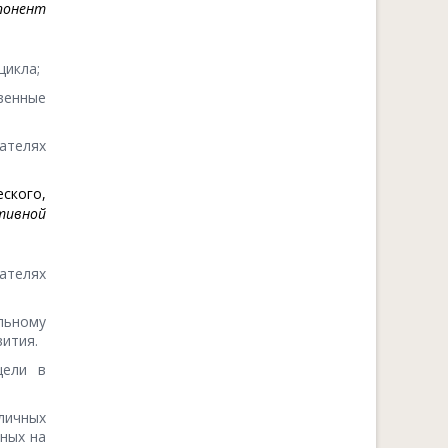
понент
цикла;
венные
ателях
ского,
тивной
зателях
льному
ития.
цели в
личных
ных на