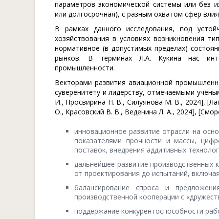
параметров экономической системы или без и
или долгосрочная), с разным охватом сфер влия
В рамках данного исследования, под устой
хозяйствования в условиях возникновения ти
нормативное (в допустимых пределах) состоя
рынков. В терминах Л.А. Кукина нас инт
промышленности.
Векторами развития авиационной промышленно
суверенитету и лидерству, отмечаемыми учеными 
И., Просвирина Н. В., Силуянова М. В., 2024], [Ла
О., Красовский В. В., Веденина Л. А., 2024], [Смор
инновационное развитие отрасли на осн
показателями прочности и массы, цифр
поставок, внедрения аддитивных технологи
дальнейшее развитие производственных 
от проектирования до испытаний, включая
балансирование спроса и предложени
производственной кооперации с «дружест
поддержание конкурентоспособности раб