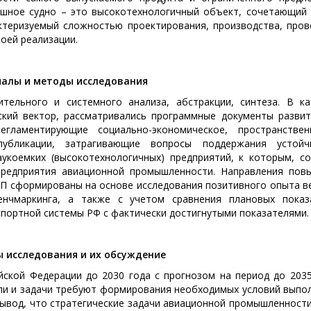
душное судно – это высокотехнологичный объект, сочетающий 
ктеризуемый сложностью проектирования, производства, пров
оей реализации.
алы и методы исследования
тельного и системного анализа, абстракции, синтеза. В ка
кий вектор, рассматривались программные документы развит
егламентирующие социально-экономическое, пространстве
убликации, затрагивающие вопросы поддержания устойч
укоемких (высокотехнологичных) предприятий, к которым, со
предприятия авиационной промышленности. Направления пов
АП сформированы на основе исследования позитивного опыта в
нчмаркинга, а также с учетом сравнения плановых показ
спортной системы РФ с фактически достигнутыми показателями
ы исследования и их обсуждение
йской Федерации до 2030 года с прогнозом на период до 2035
ели и задачи требуют формирования необходимых условий выпо
ывод, что стратегические задачи авиационной промышленности