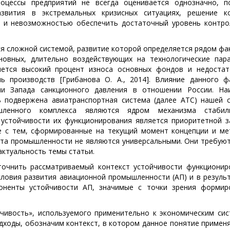
оцессы предприятий не всегда оценивается однозначно, п
звития в экстремальных кризисных ситуациях, решение к
 и невозможностью обеспечить достаточный уровень контро
я сложной системой, развитие которой определяется рядом фа
новных, длительно воздействующих на технологические пар
ется высокий процент износа основных фондов и недостат
ь производств [Грибанова О. А., 2014]. Влияние данного ф
ми Запада санкционного давления в отношении России. На
ь подвержена авиатранспортная система (далее АТС) нашей с
шленного комплекса являются ядром механизма стабил
устойчивости их функционирования является приоритетной з
е с тем, сформированные на текущий момент концепции и ме
кта промышленности не являются универсальными. Они требуют
актуальность темы статьи.
точнить рассматриваемый контекст устойчивости функционир
словия развития авиационной промышленности (АП) и в результ
оненты устойчивости АП, значимые с точки зрения формир
йчивость», используемого применительно к экономическим сис
ходы, обозначим контекст, в котором данное понятие применя