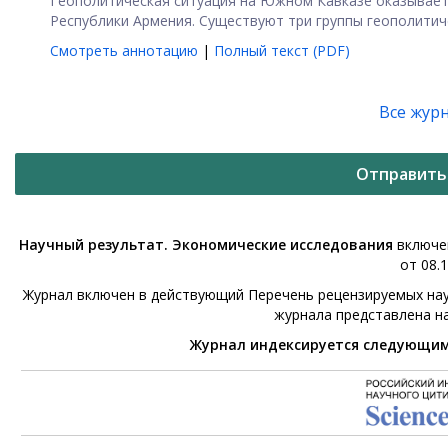
Геополитическая ситуация на Южном Кавказе оказывает
Республики Армения. Существуют три группы геополитичес
Смотреть аннотацию
|
Полный текст (PDF)
Все жур
Отправить
Научный результат. Экономические исследования
включен
от 08.1
Журнал включен в действующий Перечень рецензируемых нау
журнала представлена н
Журнал индексируется следующи