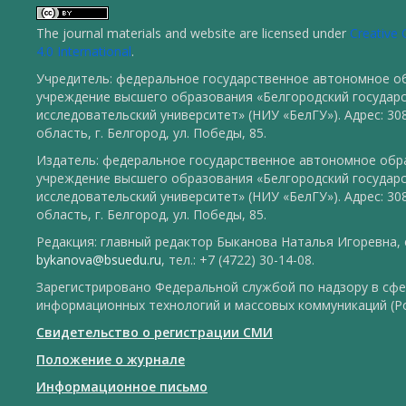
The journal materials and website are licensed under
Creative
4.0 International
.
Учредитель: федеральное государственное автономное о
учреждение высшего образования «Белгородский государ
исследовательский университет» (НИУ «БелГУ»). Адрес: 30
область, г. Белгород, ул. Победы, 85.
Издатель: федеральное государственное автономное обр
учреждение высшего образования «Белгородский государ
исследовательский университет» (НИУ «БелГУ»). Адрес: 30
область, г. Белгород, ул. Победы, 85.
Редакция: главный редактор Быканова Наталья Игоревна, e
bykanova@bsuedu.ru
, тел.: +7 (4722) 30-14-08.
Зарегистрировано Федеральной службой по надзору в сфе
информационных технологий и массовых коммуникаций (Р
Свидетельство о регистрации СМИ
Положение о журнале
Информационное письмо