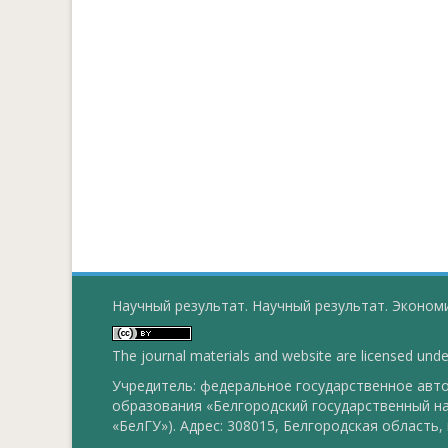
Научный результат. Научный результат. Экономи
The journal materials and website are licensed und
Учредитель: федеральное государственное ав
образования «Белгородский государственный н
«БелГУ»). Адрес: 308015, Белгородская область, г