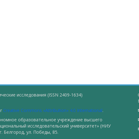
ческие исследования (ISSN 2409-1634)
er
Creative Commons «Attribution» 4.0 International
.
тономное образовательное учреждение высшего
ациональный исследовательский университет» (НИУ
. Белгород, ул. Победы, 85.