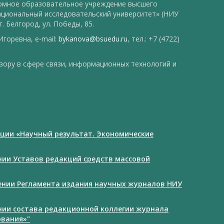
номное образовательное учреждение высшего
ациональный исследовательский университет» (НИУ
. Белгород, ул. Победы, 85.
горевна, e-mail:
bykanova@bsuedu.ru
, тел.: +7 (4722)
зору в сфере связи, информационных технологий и
ции «Научный результат. Экономические
ении Уставов редакций средств массовой
дении Регламента издания научных журналов НИУ
ении состава редакционной коллегии журнала
ования»"