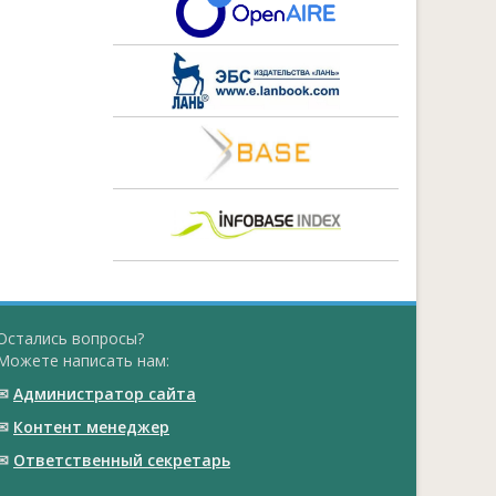
Остались вопросы?
Можете написать нам:
✉
Администратор сайта
✉
Контент менеджер
✉
Ответственный cекретарь