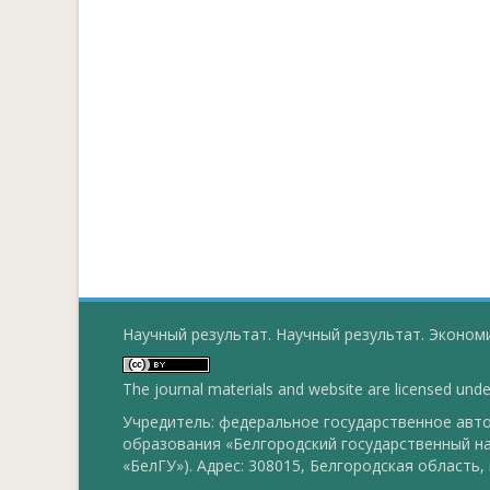
Научный результат. Научный результат. Экономи
The journal materials and website are licensed und
Учредитель: федеральное государственное ав
образования «Белгородский государственный н
«БелГУ»). Адрес: 308015, Белгородская область, г