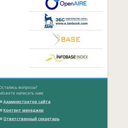
Остались вопросы?
Можете написать нам:
✉
Администратор сайта
✉
Контент менеджер
✉
Ответственный cекретарь