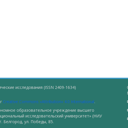
ческие исследования (ISSN 2409-1634)
er
Creative Commons «Attribution» 4.0 International
.
тономное образовательное учреждение высшего
ациональный исследовательский университет» (НИУ
. Белгород, ул. Победы, 85.