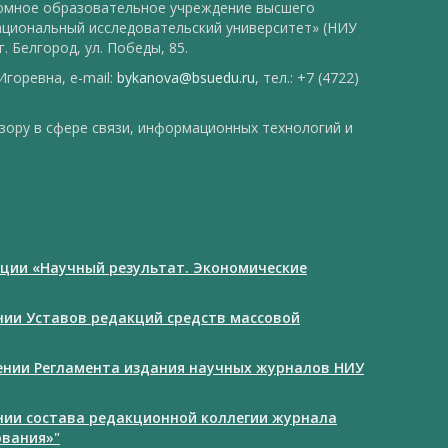
номное образовательное учреждение высшего
ациональный исследовательский университет» (НИУ
. Белгород, ул. Победы, 85.
горевна, e-mail:
bykanova@bsuedu.ru
, тел.: +7 (4722)
зору в сфере связи, информационных технологий и
ции «Научный результат. Экономические
ении Уставов редакций средств массовой
дении Регламента издания научных журналов НИУ
ении состава редакционной коллегии журнала
ования»"