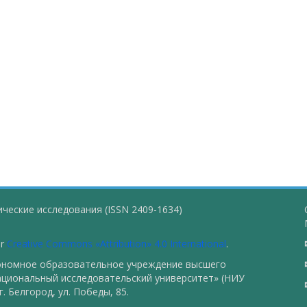
ческие исследования (ISSN 2409-1634)
er
Creative Commons «Attribution» 4.0 International
.
тономное образовательное учреждение высшего
ациональный исследовательский университет» (НИУ
. Белгород, ул. Победы, 85.