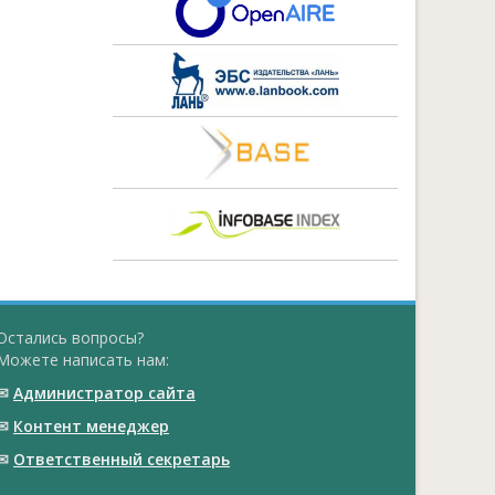
Остались вопросы?
Можете написать нам:
✉
Администратор сайта
✉
Контент менеджер
✉
Ответственный cекретарь