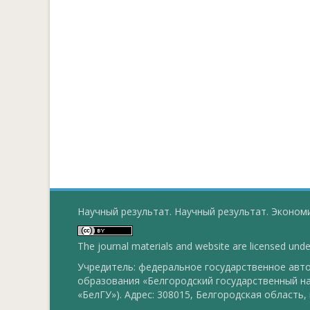
Научный результат. Научный результат. Экономи
The journal materials and website are licensed und
Учредитель: федеральное государственное ав
образования «Белгородский государственный н
«БелГУ»). Адрес: 308015, Белгородская область, г