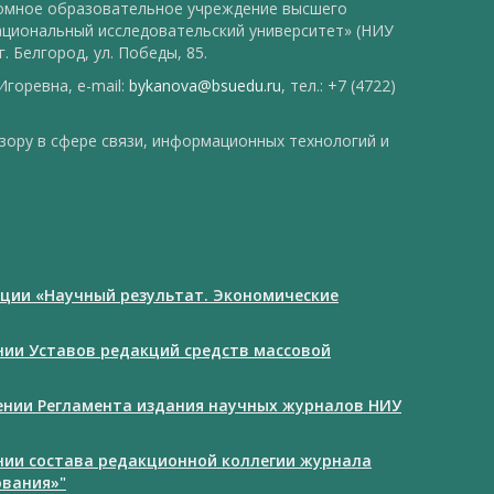
номное образовательное учреждение высшего
ациональный исследовательский университет» (НИУ
. Белгород, ул. Победы, 85.
горевна, e-mail:
bykanova@bsuedu.ru
, тел.: +7 (4722)
зору в сфере связи, информационных технологий и
ции «Научный результат. Экономические
ении Уставов редакций средств массовой
дении Регламента издания научных журналов НИУ
ении состава редакционной коллегии журнала
ования»"