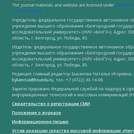
The journal materials and website are licensed under
Creative
4.0 International
.
Учредитель: федеральное государственное автономное о
учреждение высшего образования «Белгородский государ
исследовательский университет» (НИУ «БелГУ»). Адрес: 30
область, г. Белгород, ул. Победы, 85.
Издатель: федеральное государственное автономное обр
учреждение высшего образования «Белгородский государ
исследовательский университет» (НИУ «БелГУ»). Адрес: 30
область, г. Белгород, ул. Победы, 85.
Редакция: главный редактор Быканова Наталья Игоревна, e
bykanova@bsuedu.ru
, тел.: +7 (4722) 30-14-08.
Зарегистрировано Федеральной службой по надзору в сфе
информационных технологий и массовых коммуникаций (Р
Свидетельство о регистрации СМИ
Положение о журнале
Информационное письмо
Устав редакции средства массовой информации «Нау