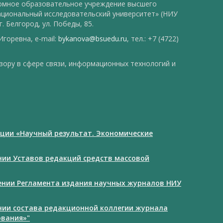
номное образовательное учреждение высшего
ациональный исследовательский университет» (НИУ
. Белгород, ул. Победы, 85.
горевна, e-mail:
bykanova@bsuedu.ru
, тел.: +7 (4722)
зору в сфере связи, информационных технологий и
ции «Научный результат. Экономические
ении Уставов редакций средств массовой
дении Регламента издания научных журналов НИУ
ении состава редакционной коллегии журнала
ования»"