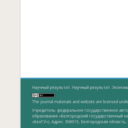
Научный результат. Научный результат. Экономи
The journal materials and website are licensed und
Учредитель: федеральное государственное ав
образования «Белгородский государственный н
«БелГУ»). Адрес: 308015, Белгородская область, г