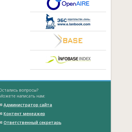
Остались вопросы?
Можете написать нам:
✉
Администратор сайта
✉
Контент менеджер
✉
Ответственный cекретарь