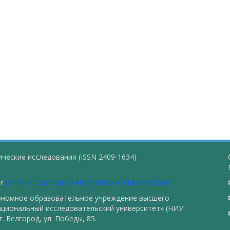
ческие исследования (ISSN 2409-1634)
er
Creative Commons «Attribution» 4.0 International
.
тономное образовательное учреждение высшего
ациональный исследовательский университет» (НИУ
. Белгород, ул. Победы, 85.