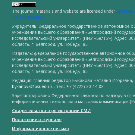
The journal materials and website are licensed under
Creative
4.0 International
.
Учредитель: федеральное государственное автономное о
учреждение высшего образования «Белгородский государ
исследовательский университет» (НИУ «БелГУ»). Адрес: 30
область, г. Белгород, ул. Победы, 85.
Издатель: федеральное государственное автономное обр
учреждение высшего образования «Белгородский государ
исследовательский университет» (НИУ «БелГУ»). Адрес: 30
область, г. Белгород, ул. Победы, 85.
Редакция: главный редактор Быканова Наталья Игоревна, e
bykanova@bsuedu.ru
, тел.: +7 (4722) 30-14-08.
Зарегистрировано Федеральной службой по надзору в сфе
информационных технологий и массовых коммуникаций (Р
Свидетельство о регистрации СМИ
Положение о журнале
Информационное письмо