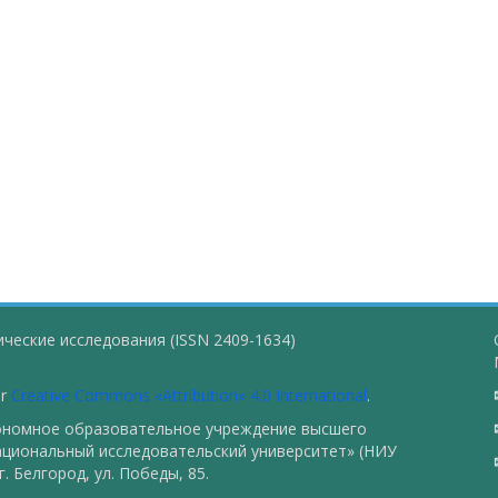
ческие исследования (ISSN 2409-1634)
er
Creative Commons «Attribution» 4.0 International
.
тономное образовательное учреждение высшего
ациональный исследовательский университет» (НИУ
. Белгород, ул. Победы, 85.