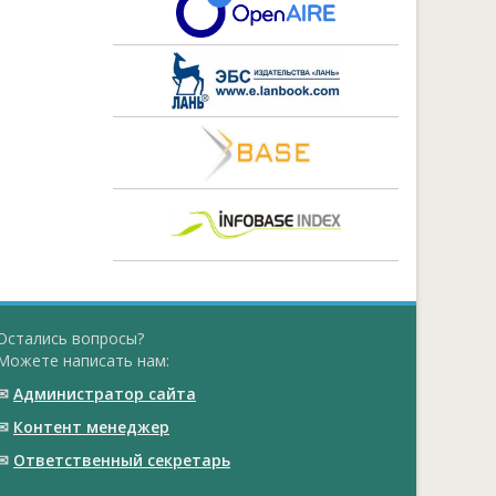
Остались вопросы?
Можете написать нам:
✉
Администратор сайта
✉
Контент менеджер
✉
Ответственный cекретарь