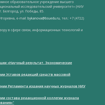
номное образовательное учреждение высшего
ациональный исследовательский университет» (НИУ
. Белгород, ул. Победы, 85.
горевна, e-mail:
bykanova@bsuedu.ru
, тел.: +7 (4722)
зору в сфере связи, информационных технологий и
ции «Научный результат. Экономические
ении Уставов редакций средств массовой
дении Регламента издания научных журналов НИУ
ении состава редакционной коллегии журнала
ования»"