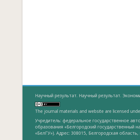
Научный результат. Научный результат. Экономи
The journal materials and website are licensed und
Учредитель: федеральное государственное ав
образования «Белгородский государственный н
«БелГУ»). Адрес: 308015, Белгородская область, г