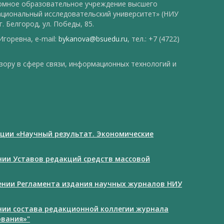
номное образовательное учреждение высшего
ациональный исследовательский университет» (НИУ
. Белгород, ул. Победы, 85.
горевна, e-mail:
bykanova@bsuedu.ru
, тел.: +7 (4722)
зору в сфере связи, информационных технологий и
ции «Научный результат. Экономические
ении Уставов редакций средств массовой
дении Регламента издания научных журналов НИУ
ении состава редакционной коллегии журнала
ования»"