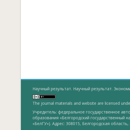
Научный результат. Научный результат. Экономи
The journal materials and website are licensed und
Учредитель: федеральное государственное ав
образования «Белгородский государственный н
«БелГУ»). Адрес: 308015, Белгородская область, г