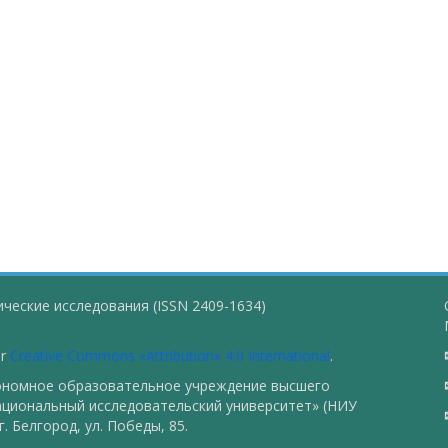
ческие исследования (ISSN 2409-1634)
er
Creative Commons «Attribution» 4.0 International
.
тономное образовательное учреждение высшего
ациональный исследовательский университет» (НИУ
. Белгород, ул. Победы, 85.