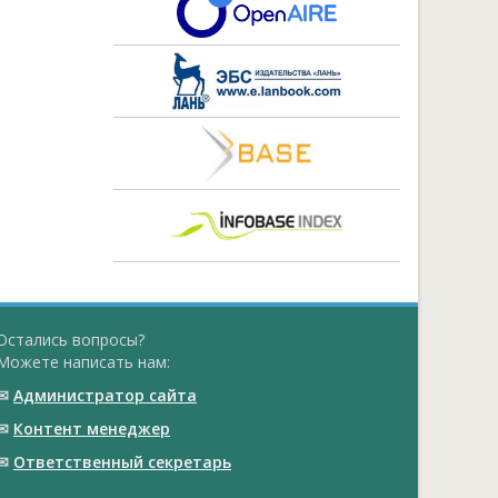
Остались вопросы?
Можете написать нам:
✉
Администратор сайта
✉
Контент менеджер
✉
Ответственный cекретарь