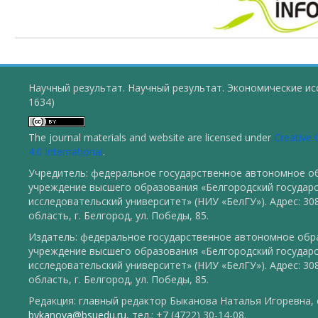
Научный результат. Научный результат. Экономические ис
1634)
The journal materials and website are licensed under
Creative
4.0 International
.
Учредитель: федеральное государственное автономное о
учреждение высшего образования «Белгородский государ
исследовательский университет» (НИУ «БелГУ»). Адрес: 30
область, г. Белгород, ул. Победы, 85.
Издатель: федеральное государственное автономное обр
учреждение высшего образования «Белгородский государ
исследовательский университет» (НИУ «БелГУ»). Адрес: 30
область, г. Белгород, ул. Победы, 85.
Редакция: главный редактор Быканова Наталья Игоревна, e
bykanova@bsuedu.ru
, тел.: +7 (4722) 30-14-08.