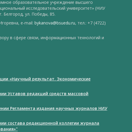
номное образовательное учреждение высшего
ациональный исследовательский университет» (НИУ
. Белгород, ул. Победы, 85.
горевна, e-mail:
bykanova@bsuedu.ru
, тел.: +7 (4722)
зору в сфере связи, информационных технологий и
ции «Научный результат. Экономические
ении Уставов редакций средств массовой
дении Регламента издания научных журналов НИУ
ении состава редакционной коллегии журнала
ования»"