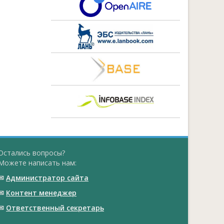
Остались вопросы?
Можете написать нам:
✉
Администратор сайта
✉
Контент менеджер
✉
Ответственный cекретарь