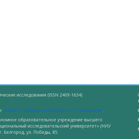
ческие исследования (ISSN 2409-1634)
er
Creative Commons «Attribution» 4.0 International
.
тономное образовательное учреждение высшего
ациональный исследовательский университет» (НИУ
. Белгород, ул. Победы, 85.