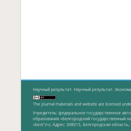
Научный результат. Научный результат. Экономи
The journal materials and website are licensed und
Учредитель: федеральное государственное ав
образования «Белгородский государственный н
«БелГУ»). Адрес: 308015, Белгородская область, г