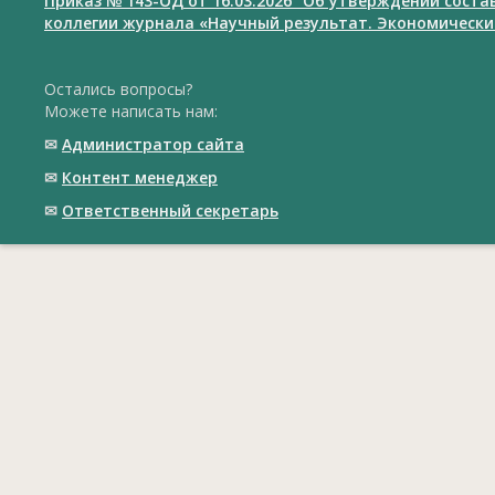
Приказ № 143-ОД от 16.03.2026 "Об утверждении сост
коллегии журнала «Научный результат. Экономически
Остались вопросы?
Можете написать нам:
✉
Администратор сайта
✉
Контент менеджер
✉
Ответственный cекретарь