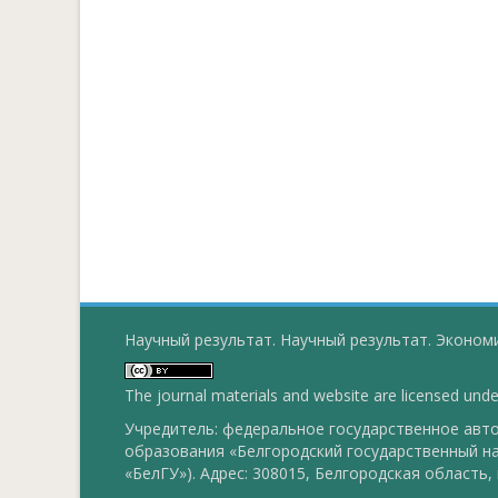
Научный результат. Научный результат. Экономи
The journal materials and website are licensed und
Учредитель: федеральное государственное ав
образования «Белгородский государственный н
«БелГУ»). Адрес: 308015, Белгородская область, г