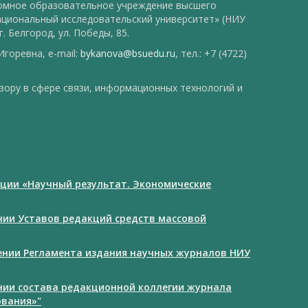
номное образовательное учреждение высшего
ациональный исследовательский университет» (НИУ
. Белгород, ул. Победы, 85.
горевна, e-mail:
bykanova@bsuedu.ru
, тел.: +7 (4722)
зору в сфере связи, информационных технологий и
ции «Научный результат. Экономические
ении Уставов редакций средств массовой
дении Регламента издания научных журналов НИУ
ении состава редакционной коллегии журнала
ования»"