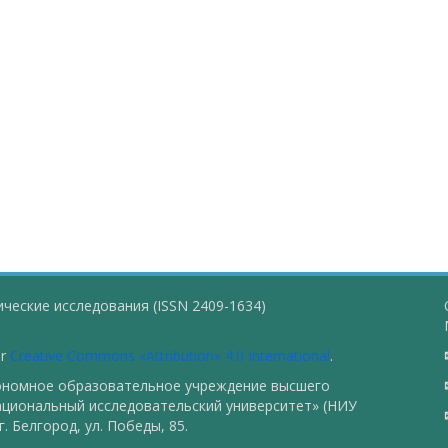
ческие исследования (ISSN 2409-1634)
er
Creative Commons «Attribution» 4.0 International
.
тономное образовательное учреждение высшего
ациональный исследовательский университет» (НИУ
. Белгород, ул. Победы, 85.