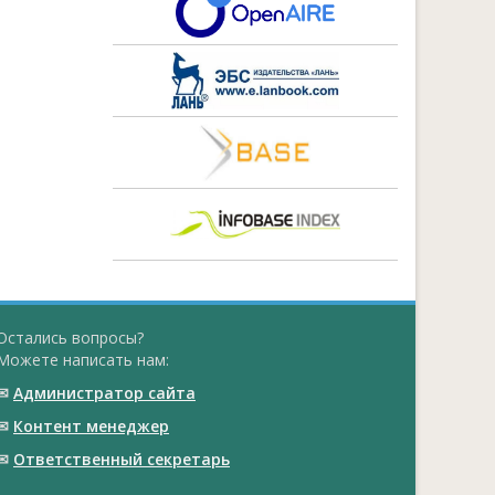
Остались вопросы?
Можете написать нам:
✉
Администратор сайта
✉
Контент менеджер
✉
Ответственный cекретарь