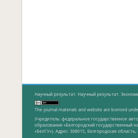
Научный результат. Научный результат. Экономи
The journal materials and website are licensed und
Учредитель: федеральное государственное ав
образования «Белгородский государственный н
«БелГУ»). Адрес: 308015, Белгородская область, г