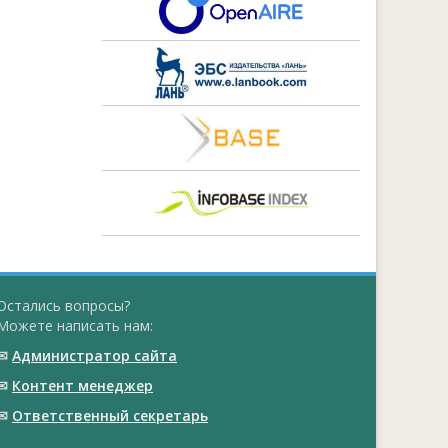
Остались вопросы?
Можете написать нам:
✉
Администратор сайта
✉
Контент менеджер
✉
Ответственный cекретарь