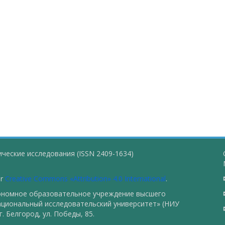
ческие исследования (ISSN 2409-1634)
er
Creative Commons «Attribution» 4.0 International
.
тономное образовательное учреждение высшего
ациональный исследовательский университет» (НИУ
. Белгород, ул. Победы, 85.