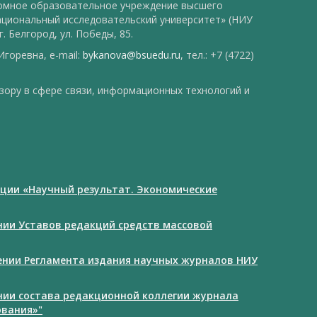
номное образовательное учреждение высшего
ациональный исследовательский университет» (НИУ
. Белгород, ул. Победы, 85.
горевна, e-mail:
bykanova@bsuedu.ru
, тел.: +7 (4722)
зору в сфере связи, информационных технологий и
ции «Научный результат. Экономические
ении Уставов редакций средств массовой
дении Регламента издания научных журналов НИУ
ении состава редакционной коллегии журнала
ования»"