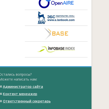
Остались вопросы?
Можете написать нам:
✉
Администратор сайта
✉
Контент менеджер
✉
Ответственный cекретарь