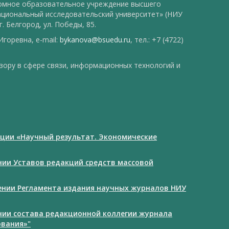
номное образовательное учреждение высшего
ациональный исследовательский университет» (НИУ
. Белгород, ул. Победы, 85.
горевна, e-mail:
bykanova@bsuedu.ru
, тел.: +7 (4722)
зору в сфере связи, информационных технологий и
ции «Научный результат. Экономические
ении Уставов редакций средств массовой
дении Регламента издания научных журналов НИУ
ении состава редакционной коллегии журнала
ования»"