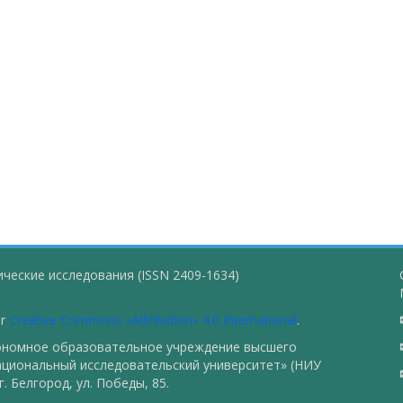
ческие исследования (ISSN 2409-1634)
er
Creative Commons «Attribution» 4.0 International
.
тономное образовательное учреждение высшего
ациональный исследовательский университет» (НИУ
. Белгород, ул. Победы, 85.