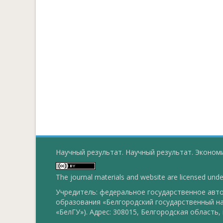
Научный результат. Научный результат. Экономи
The journal materials and website are licensed und
Учредитель: федеральное государственное ав
образования «Белгородский государственный н
«БелГУ»). Адрес: 308015, Белгородская область, г