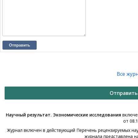
Отправить
Все жур
Отправить
Научный результат. Экономические исследования
включен
от 08.1
Журнал включен в действующий Перечень рецензируемых нау
журнала представлена н