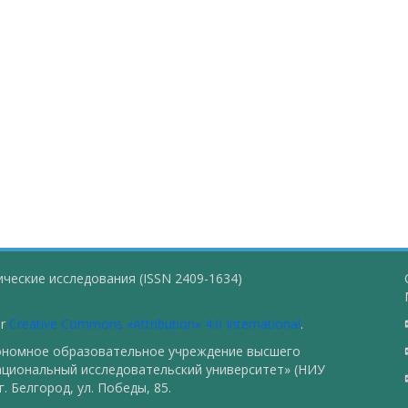
ческие исследования (ISSN 2409-1634)
er
Creative Commons «Attribution» 4.0 International
.
тономное образовательное учреждение высшего
ациональный исследовательский университет» (НИУ
. Белгород, ул. Победы, 85.