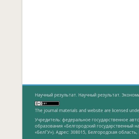
Научный результат. Научный результат. Экономи
The journal materials and website are licensed und
Учредитель: федеральное государственное ав
образования «Белгородский государственный н
«БелГУ»). Адрес: 308015, Белгородская область, г