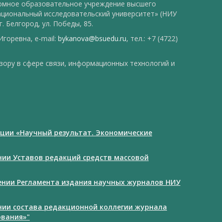
номное образовательное учреждение высшего
ациональный исследовательский университет» (НИУ
. Белгород, ул. Победы, 85.
горевна, e-mail:
bykanova@bsuedu.ru
, тел.: +7 (4722)
зору в сфере связи, информационных технологий и
ции «Научный результат. Экономические
ении Уставов редакций средств массовой
дении Регламента издания научных журналов НИУ
ении состава редакционной коллегии журнала
ования»"