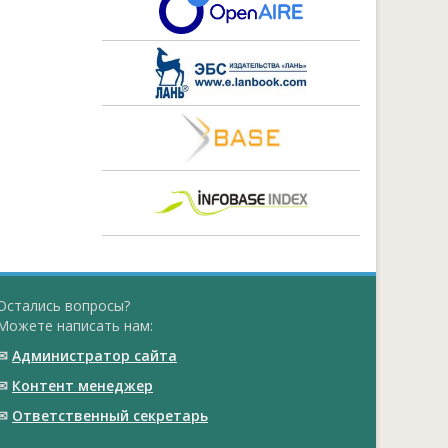
Остались вопросы?
Можете написать нам:
✉
Администратор сайта
✉
Контент менеджер
✉
Ответственный cекретарь