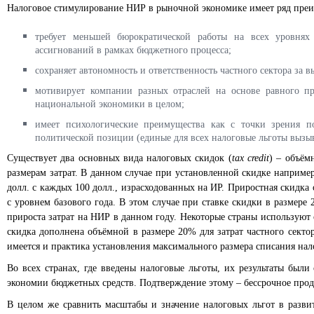
Налоговое стимулирование НИР в рыночной экономике имеет ряд пре
требует меньшей бюрократической работы на всех уровнях 
ассигнований в рамках бюджетного процесса;
сохраняет автономность и ответственность частного сектора за 
мотивирует компании разных отраслей на основе равного пр
национальной экономики в целом;
имеет психологические преимущества как с точки зрения п
политической позиции (единые для всех налоговые льготы выз
Существует два основных вида налоговых скидок (
tax credіt
) – объём
размерам затрат. В данном случае при установленной скидке наприме
долл. с каждых 100 долл., израсходованных на ИР. Приростная скидка
с уровнем базового года. В этом случае при ставке скидки в размер
прироста затрат на НИР в данном году. Некоторые страны используют
скидка дополнена объёмной в размере 20% для затрат частного сект
имеется и практика установления максимального размера списания налог
Во всех странах, где введены налоговые льготы, их результаты был
экономии бюджетных средств. Подтверждение этому – бессрочное продл
В целом же сравнить масштабы и значение налоговых льгот в разв