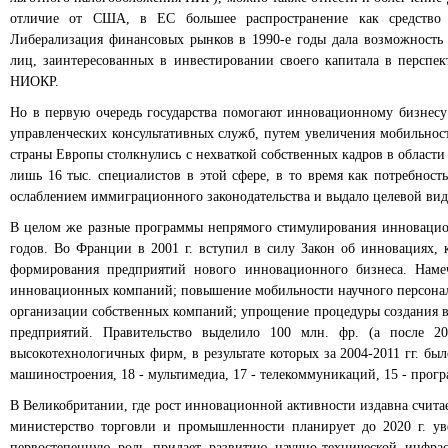
отличие от США, в ЕС большее распространение как средство 
Либерализация финансовых рынков в 1990-е годы дала возможность
лиц, заинтересованных в инвестировании своего капитала в перспек
НИОКР.
Но в первую очередь государства помогают инновационному бизнесу
управленческих консультативных служб, путем увеличения мобильност
страны Европы столкнулись с нехваткой собственных кадров в област
лишь 16 тыс. специалистов в этой сфере, в то время как потребност
ослаблением иммиграционного законодательства и выдало целевой вид 
В целом же разные программы непрямого стимулирования инновацион
годов. Во Франции в 2001 г. вступил в силу Закон об инновациях, 
формирования предприятий нового инновационного бизнеса. Наме
инновационных компаний; повышение мобильности научного персонала
организации собственных компаний; упрощение процедуры создания в
предприятий. Правительство выделило 100 млн. фр. (а после 2
высокотехнологичных фирм, в результате которых за 2004-2011 гг. был
машиностроения, 18 - мультимедиа, 17 - телекоммуникаций, 15 - програ
В Великобритании, где рост инновационной активности издавна счит
министерство торговли и промышленности планирует до 2020 г. ув
первостепенную роль придает развитию научно-технической инфра