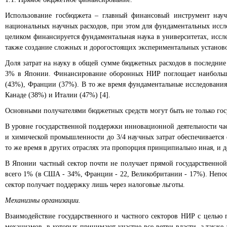
Использование госбюджета – главный финансовый инструмент научн
национальных научных расходов, при этом для фундаментальных иссле
целиком финансируется фундаментальная наука в университетах, иссле
также создание сложных и дорогостоящих экспериментальных установок
Доля затрат на науку в общей сумме бюджетных расходов в последни
3% в Японии. Финансирование оборонных НИР поглощает наибольшу
(43%), Франции (37%). В то же время фундаментальные исследования
Канаде (38%) и Италии (47%) [4].
Основными получателями бюджетных средств могут быть не только гос
В уровне государственной поддержки инновационной деятельности ча
и химической промышленности до 3/4 научных затрат обеспечивается 
то же время в других отраслях эта пропорция принципиально иная, и 
В Японии частный сектор почти не получает прямой государственно
всего 1% (в США - 34%, Франции - 22, Великобритании - 17%). Непо
сектор получает поддержку лишь через налоговые льготы.
Механизмы организации.
Взаимодействие государственного и частного секторов НИР с целью 
механизмов, в которых принимают участие все ветви власти, а также