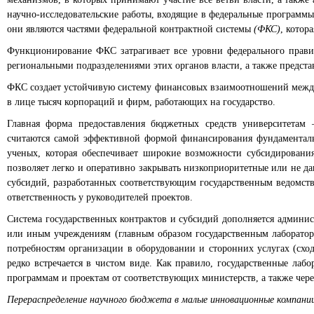
научно-исследовательские работы, входящие в федеральные программы
они являются частями федеральной контрактной системы
(ФКС)
, котор
Функционирование ФКС затрагивает все уровни федерального правите
региональными подразделениями этих органов власти, а также предста
ФКС создает устойчивую систему финансовых взаимоотношений между 
в лице тысяч корпораций и фирм, работающих на государство.
Главная форма предоставления бюджетных средств университетам –
считаются самой эффективной формой финансирования фундаментальн
ученых, которая обеспечивает широкие возможности субсидирования
позволяет легко и оперативно закрывать низкоприоритетные или не д
субсидий, разработанных соответствующим государственным ведомс
ответственность у руководителей проектов.
Система государственных контрактов и субсидий дополняется админи
или иным учреждениям (главным образом государственным лаборатори
потребностям организации в оборудовании и сторонних услугах (сх
редко встречается в чистом виде. Как правило, государственные ла
программам и проектам от соответствующих министерств, а также чер
Перераспределение научного бюджета в малые инновационные компани