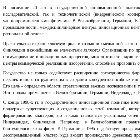
В последние 20 лет в государственной инновационной политике
исследовательской, так и технологической (внедренческой) ко
частнопромышленными фирмами. В Великобритании, Германии, Бел
промышленности, междисциплинарные центры, инновационные центры
региональной основе.
Правительства играют ключевую роль в создании смешанной частно-
Финляндии важнейшими ее элементами являются Организации по пр
стимулирование инновационных процессов, можно отнести научные п
центры коммерческой реализации изобретений, способные проводить 
Государство не только содействует расширению сотрудничества фи
перспективного сотрудничества в создании конкурентоспособных ин
Его цель – определить области стратегически важных исследований и 
Этот подход применяется в Великобритании, Германии, Нидерландах, В
С конца 1990-х гг. в государственной инновационной политике нач
поддержке существующих и создании новых сетей компаний, которы
формированию кластеров, но и само становится участником сетей
Нидерландах, Финляндии. Например, в Великобритании прави
биотехнологических фирм. В Германии с 1995 г. действует програм
лесопромышленный кластер, куда входит производство древесных про