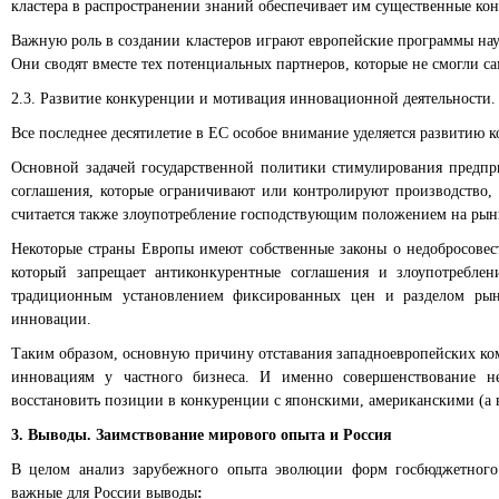
кластера в распространении знаний обеспечивает им существенные ко
Важную роль в создании кластеров играют европейские программы нау
Они сводят вместе тех потенциальных партнеров, которые не смогли с
2.3. Развитие конкуренции и мотивация инновационной деятельности.
Все последнее десятилетие в ЕС особое внимание уделяется развитию 
Основной задачей государственной политики стимулирования предпр
соглашения, которые ограничивают или контролируют производство, 
считается также злоупотребление господствующим положением на рынке
Некоторые страны Европы имеют собственные законы о недобросовест
который запрещает антиконкурентные соглашения и злоупотребле
традиционным установлением фиксированных цен и разделом рынк
инновации.
Таким образом, основную причину отставания западноевропейских ком
инновациям у частного бизнеса. И именно совершенствование н
восстановить позиции в конкуренции с японскими, американскими (а
3. Выводы. Заимствование мирового опыта и Россия
В целом анализ зарубежного опыта эволюции форм госбюджетного
важные для России выводы
: