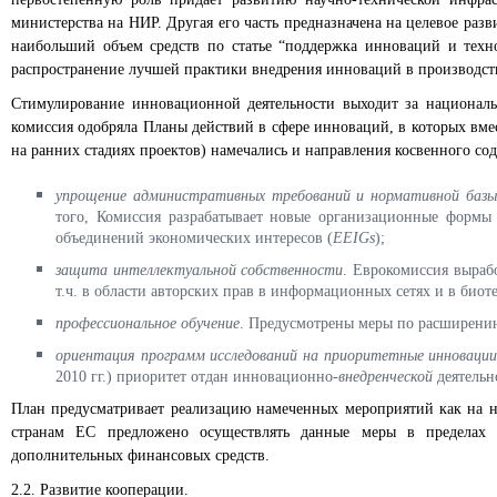
министерства на НИР. Другая его часть предназначена на целевое разви
наибольший объем средств по статье “поддержка инноваций и техно
распространение лучшей практики внедрения инноваций в производст
Стимулирование инновационной деятельности выходит за национальн
комиссия одобряла Планы действий в сфере инноваций, в которых вм
на ранних стадиях проектов) намечались и направления косвенного сод
упрощение административных требований и нормативной базы
того, Комиссия разрабатывает новые организационные формы
объединений экономических интересов (
EEIGs
);
защита интеллектуальной собственности
. Еврокомиссия выраб
т.ч. в области авторских прав в информационных сетях и в биот
профессиональное обучение
. Предусмотрены меры по расширени
ориентация программ исследований на приоритетные инноваци
2010 гг.) приоритет отдан инновационно-
внедренческой
деятельн
План предусматривает реализацию намеченных мероприятий как на н
странам ЕС предложено осуществлять данные меры в пределах с
дополнительных финансовых средств.
2.2. Развитие кооперации.