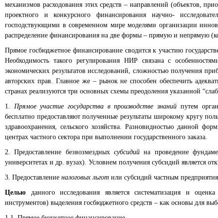
механизмов расходования этих средств – направлений (объектов, пр
проектного и конкурсного финансирования научно- исследоват
господствующими в современном мире моделями организации инновац
распределение финансирования на две формы – прямую и непрямую (ко
Прямое госбюджетное финансирование сводится к участию государств
Необходимость такого регулирования НИР связана с особенностям
экономических результатов исследований, сложностью получения пр
авторских прав. Главное же – рынок не способен обеспечить адеква
странах реализуются три основных схемы преодоления указанной “сла
1.
Прямое участие государства в производстве знаний
путем орган
бесплатно предоставляют полученные результаты широкому кругу пол
здравоохранения, сельского хозяйства. Разновидностью данной фо
центрах частного сектора при выполнении государственного заказа.
2. Предоставление безвозмездных
субсидий
на проведение фундамен
университетах и др. вузах). Условием получения субсидий является отк
3. Предоставление
налоговых льгот
или субсидий частным предприятия
Целью
данного исследования является систематизация и оценк
инструментов) выделения госбюджетного средств – как основы для вы
1.1. Прямое бюджетное финансирование.