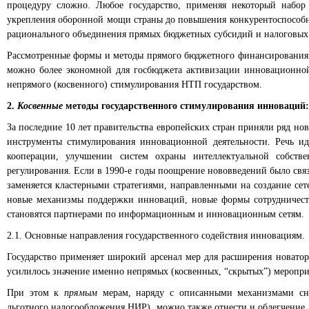
процедуру сложно. Любое государство, применяя некоторый набор
укрепления оборонной мощи страны до повышения конкурентоспособно
рационального объединения прямых бюджетных субсидий и налоговых л
Рассмотренные формы и методы прямого бюджетного финансирования до
можно более экономной для госбюджета активизации инновационной
непрямого (косвенного) стимулирования НТП государством.
2.
Косвенные
методы государственного стимулирования инноваций:
За последние 10 лет правительства европейских стран приняли ряд но
инструменты стимулирования инновационной деятельности. Речь и
кооперации, улучшении систем охраны интеллектуальной собств
регулирования. Если в 1990-е годы поощрение нововведений было свя
заменяется кластерными стратегиями, направленными на создание се
новые механизмы поддержки инноваций, новые формы сотрудничества
становятся партнерами по информационным и инновационным сетям.
2.1. Основные направления государственного содействия инновациям.
Государство применяет широкий арсенал мер для расширения новатор
усилилось значение именно непрямых (косвенных, “скрытых”) меропри
При этом к
прямым
мерам, наряду с описанными механизмами сни
льготного налогообложения НИР), можно также отнести и облегчение 