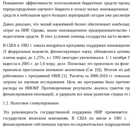
Повышение эффективности использования бюджетных средств проход
перераспределение научного бюджета в пользу малых инновационных
средств в небольшом круге больших корпораций сегодня уже рассматри
Давно доказано, что малый наукоёмкий бизнес обеспечивает наибольш
затрат на НИР. Однако, малое инновационное предпринимательство 
недостатком средств. В этих условиях помощь государства часто явл
В США в 1982 г. начала внедряться программа поддержки инновационн
11 федеральных ведомств, финансирующих науку, обязывались целевым
платеж вырос до 1,25%, а с 1992 ежегодно увеличивался. С 1 октября 1
выросла в 2005 г. до 1,6 млрд. долл. Поскольку это произошло на фон
привлекла пристальное внимание аналитиков (См. [6]). Итогом их раб
работавших с программой SBІR [1]. Расчеты за 2000-2010 гг. показал
затраты на научные исследования. Цель же программы была против
расходы на НИОКР. Противоречивые результаты анализа грантов пр
финансирования инноваций, и удержали все иные развитые страны от
1.2. Налоговое стимулирование.
Эта разновидность государственной поддержки НИР применяется 
государством японским компаниям. В США их ввели в 1981 г. 
финансирование собственных научно-исследовательских подразделени