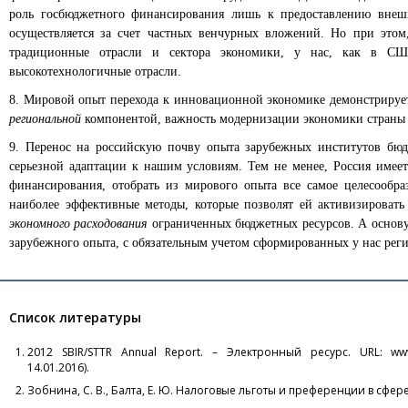
роль госбюджетного финансирования лишь к предоставлению внешн
осуществляется за счет частных венчурных вложений. Но при этом
традиционные отрасли и сектора экономики, у нас, как в США
высокотехнологичные отрасли.
8. Мировой опыт перехода к инновационной экономике демонстрируе
региональной
компонентой, важность модернизации экономики страны 
9. Перенос на российскую почву опыта зарубежных институтов бюд
серьезной адаптации к нашим условиям. Тем не менее, Россия имеет
финансирования, отобрать из мирового опыта все самое целесообр
наиболее эффективные методы, которые позволят ей активизироват
экономного расходования
ограниченных бюджетных ресурсов. А основу 
зарубежного опыта, с обязательным учетом сформированных у нас рег
Список литературы
2012 SBIR/STTR Annual Report. – Электронный ресурс. URL: www.sbi
14.01.2016).
Зобнина, С. В., Балта, Е. Ю. Налоговые льготы и преференции в сфер