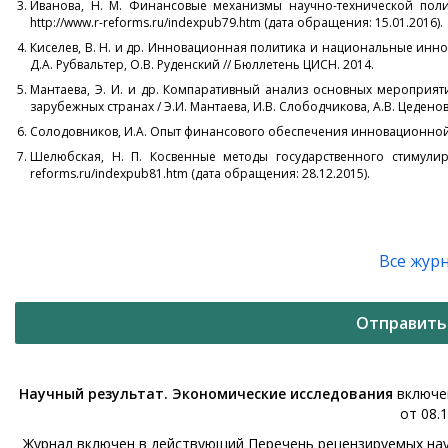
Иванова, Н. М. Финансовые механизмы научно-технической полит
http://www.r-reforms.ru/indexpub79.htm (дата обращения: 15.01.2016).
Киселев, В. Н. и др. Инновационная политика и национальные инно
Д.А. Рубвальтер, О.В. Руденский // Бюллетень ЦИСН. 2014.
Мантаева, Э. И. и др. Компаративный анализ основных мероприя
зарубежных странах / Э.И. Мантаева, И.В. Слободчикова, А.В. Цеденов
Солодовников, И.А. Опыт финансового обеспечения инновационной де
Шелюбская, Н. П. Косвенные методы государственного стимулиро
reforms.ru/indexpub81.htm (дата обращения: 28.12.2015).
Все жур
Отправить
Научный результат. Экономические исследования
включен
от 08.1
Журнал включен в действующий Перечень рецензируемых нау