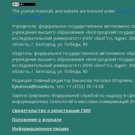
The journal materials and website are licensed under
Creative
4.0 International
.
Учредитель: федеральное государственное автономное о
учреждение высшего образования «Белгородский государ
исследовательский университет» (НИУ «БелГУ»). Адрес: 30
область, г. Белгород, ул. Победы, 85.
Издатель: федеральное государственное автономное обр
учреждение высшего образования «Белгородский государ
исследовательский университет» (НИУ «БелГУ»). Адрес: 30
область, г. Белгород, ул. Победы, 85.
Редакция: главный редактор Быканова Наталья Игоревна, e
bykanova@bsuedu.ru
, тел.: +7 (4722) 30-14-08.
Зарегистрировано Федеральной службой по надзору в сфе
информационных технологий и массовых коммуникаций (Р
Свидетельство о регистрации СМИ
Положение о журнале
Информационное письмо