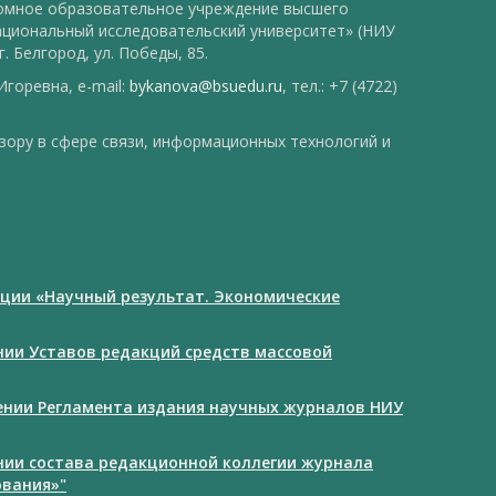
номное образовательное учреждение высшего
ациональный исследовательский университет» (НИУ
. Белгород, ул. Победы, 85.
горевна, e-mail:
bykanova@bsuedu.ru
, тел.: +7 (4722)
зору в сфере связи, информационных технологий и
ции «Научный результат. Экономические
ении Уставов редакций средств массовой
дении Регламента издания научных журналов НИУ
ении состава редакционной коллегии журнала
ования»"