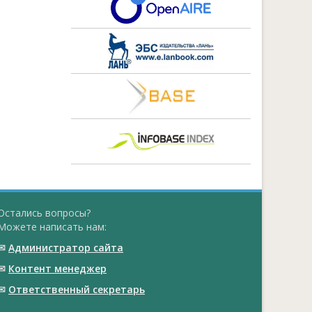
Остались вопросы?
Можете написать нам:
✉
Администратор сайта
✉
Контент менеджер
✉
Ответственный cекретарь