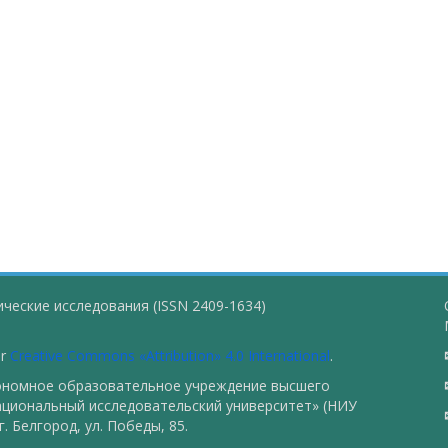
ческие исследования (ISSN 2409-1634)
er
Creative Commons «Attribution» 4.0 International
.
тономное образовательное учреждение высшего
ациональный исследовательский университет» (НИУ
. Белгород, ул. Победы, 85.