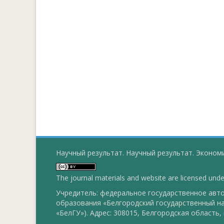
Научный результат. Научный результат. Экономи
The journal materials and website are licensed und
Учредитель: федеральное государственное ав
образования «Белгородский государственный н
«БелГУ»). Адрес: 308015, Белгородская область, г