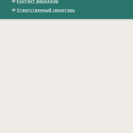
✉
Контент менеджер
✉
Ответственный cекретарь