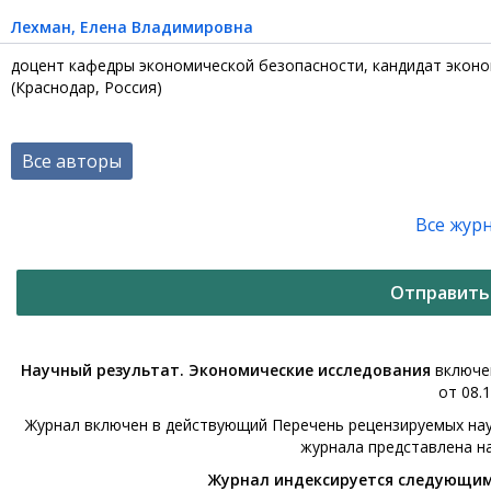
Лехман
, Елена Владимировна
доцент кафедры экономической безопасности, кандидат эконом
(Краснодар, Россия)
Все авторы
Все жур
Отправить
Научный результат. Экономические исследования
включен
от 08.1
Журнал включен в действующий Перечень рецензируемых нау
журнала представлена н
Журнал индексируется следующи