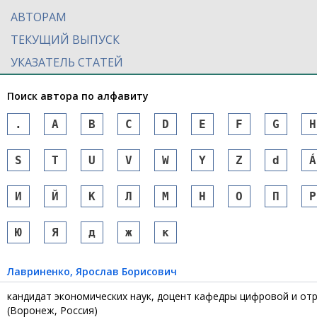
АВТОРАМ
ТЕКУЩИЙ ВЫПУСК
УКАЗАТЕЛЬ СТАТЕЙ
Поиск автора по алфавиту
.
A
B
C
D
E
F
G
H
S
T
U
V
W
Y
Z
d
Á
И
Й
К
Л
М
Н
О
П
Р
Ю
Я
д
ж
к
Лавриненко
, Ярослав Борисович
кандидат экономических наук, доцент кафедры цифровой и от
(Воронеж, Россия)