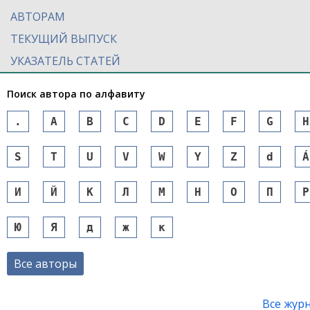
АВТОРАМ
ТЕКУЩИЙ ВЫПУСК
УКАЗАТЕЛЬ СТАТЕЙ
Поиск автора по алфавиту
.
A
B
C
D
E
F
G
H
S
T
U
V
W
Y
Z
d
Á
И
Й
К
Л
М
Н
О
П
Р
Ю
Я
д
ж
к
Все авторы
Все жур