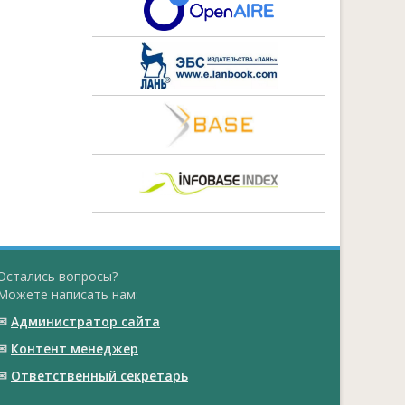
Остались вопросы?
Можете написать нам:
✉
Администратор сайта
✉
Контент менеджер
✉
Ответственный cекретарь