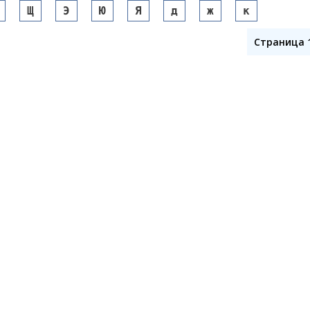
Щ
Э
Ю
Я
д
ж
к
Страница 1