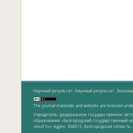
Научный результат. Научный результат. Экономи
The journal materials and website are licensed und
Учредитель: федеральное государственное ав
образования «Белгородский государственный н
«БелГУ»). Адрес: 308015, Белгородская область, г