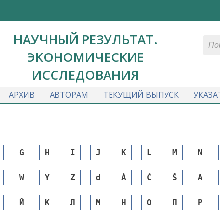
НАУЧНЫЙ РЕЗУЛЬТАТ.
ЭКОНОМИЧЕСКИЕ
ИССЛЕДОВАНИЯ
АРХИВ
АВТОРАМ
ТЕКУЩИЙ ВЫПУСК
УКАЗА
G
H
I
J
K
L
M
N
W
Y
Z
d
Á
Ć
Š
А
Й
К
Л
М
Н
О
П
Р