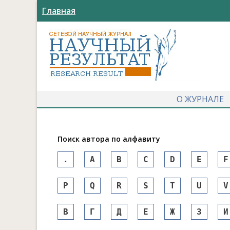
Главная
О ЖУРНАЛЕ
Поиск автора по алфавиту
.
A
B
C
D
E
F
P
Q
R
S
T
U
V
В
Г
Д
Е
Ж
З
И