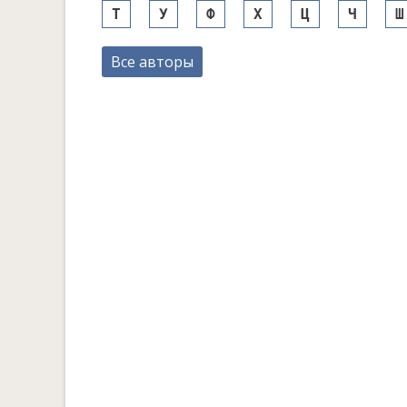
Т
У
Ф
Х
Ц
Ч
Ш
Все авторы