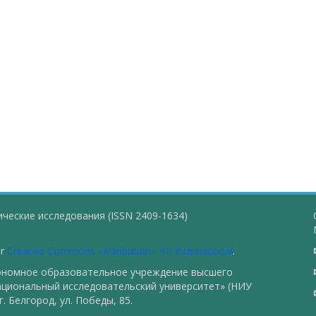
ческие исследования (ISSN 2409-1634)
er
Creative Commons «Attribution» 4.0 International
.
тономное образовательное учреждение высшего
ациональный исследовательский университет» (НИУ
. Белгород, ул. Победы, 85.